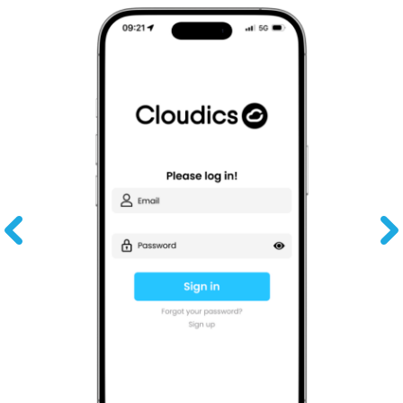
Pre
Ne
vio
xt
us