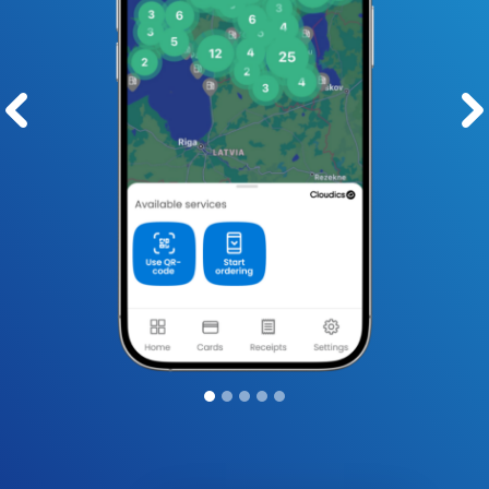
Pre
Ne
vio
xt
us