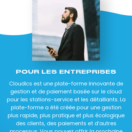
POUR LES ENTREPRISES
Cloudics est une plate-forme innovante de
gestion et de paiement basée sur le cloud
pour les stations-service et les détaillants. La
plate-forme a été créée pour une gestion
plus rapide, plus pratique et plus écologique
des clients, des paiements et d’autres
processus. Vous pouvez offrir la prochaine