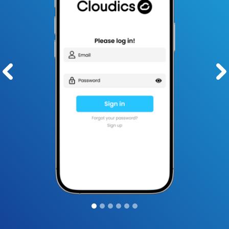
Pre
Ne
vio
xt
us