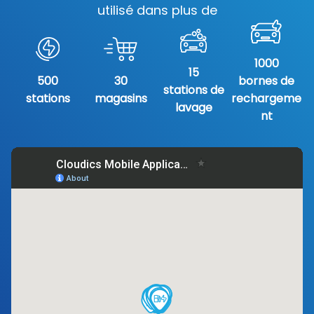
utilisé dans plus de
1000
15
500
30
bornes de
stations de
stations
magasins
rechargeme
lavage
nt