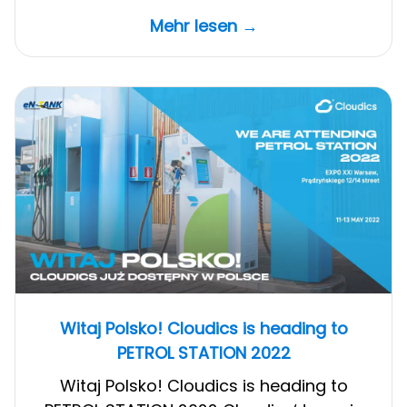
is
Mehr lesen →
attending
ReFuelForum
Europe
2023
Witaj Polsko! Cloudics is heading to
PETROL STATION 2022
Witaj Polsko! Cloudics is heading to