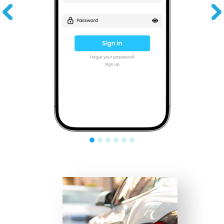
Pre
Ne
vio
xt
us