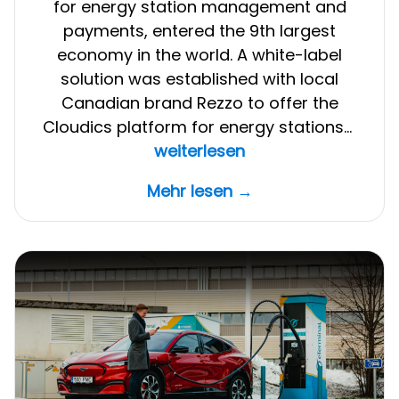
for energy station management and
payments, entered the 9th largest
economy in the world. A white-label
solution was established with local
Canadian brand Rezzo to offer the
Cloudics platform for energy stations…
Canadian
weiterlesen
fuel
Mehr lesen →
retailer
leverages
innovative
cloud
platform
to
stay
ahead
of