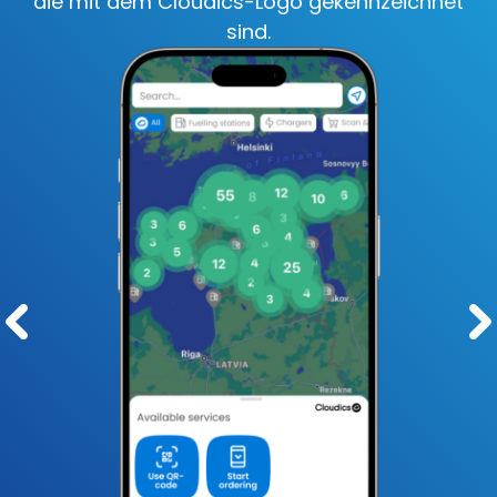
die mit dem Cloudics-Logo gekennzeichnet
sind.
Pre
Ne
vio
xt
us