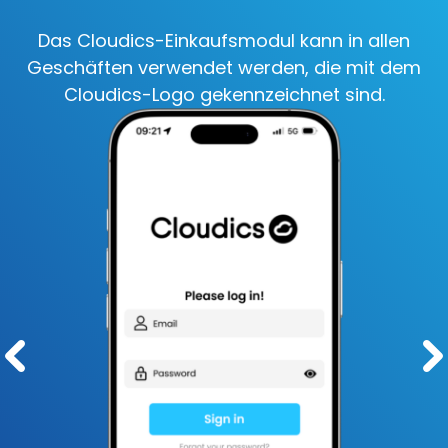
Das Cloudics-Einkaufsmodul kann in allen
Geschäften verwendet werden, die mit dem
Cloudics-Logo gekennzeichnet sind.
Pre
Ne
vio
xt
us