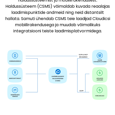
haldussüsteemist ja mobiilirakendusest.
Haldussüsteem (CSMS) võimaldab kuvada reaalajas
laadimispunktide andmeid ning neid distantsilt
hallata. Samuti ühendab CSMS teie laadijad Cloudicsi
mobiilirakendusega ja muudab võimalikuks
integratsiooni teiste laadimisplatvormidega.