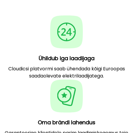
Ühildub iga laadijaga
Cloudicsi platvormi saab ühendada kõigi Euroopas
saadaolevate elektrilaadijatega.
Oma brändi lahendus
Garanteerige klientidele parim laadimiskogemus teie