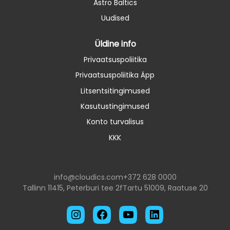
Astro Baltics
Uudised
Üldine info
Privaatsuspoliitika
Privaatsuspoliitika Äpp
Litsentsitingimused
Kasutustingimused
Konto turvalisus
KKK
info@cloudics.com
+372 628 0000
Tallinn 11415, Peterburi tee 2f
Tartu 51009, Raatuse 20
Instagram
Facebook
YouTube
LinkedIn