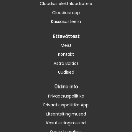
Cloudics elektrilaadijatele
Cloudicsi äpp
Kassasüsteem
Ettevõttest
Meist
Kontakt
Astro Baltics
Uudised
Üldine info
Privaatsuspoliitika
Privaatsuspoliitika Äpp
Litsentsitingimused
Kasutustingimused
Konto turvalisus