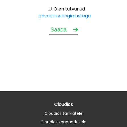
Olen tutvunud
privaatsustingimustega
Cloudics
Cloudics tanklatele
Cloudics kaubandusele