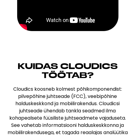
KUIDAS CLOUDICS
TÖÖTAB?
Cloudics koosneb kolmest põhikomponendist:
pilvepõhine juhtseade (FCC), veebipõhine
halduskeskkond ja mobiilirakendus. Cloudicsi
juhtseade ühendab tankla seadmed ilma
kohapealsete füüsiliste juhtseadmete vajaduseta.
See vahetab informatsiooni halduskeskkonna ja
mobiilirakendusega, et tagada reaalajas analüütika