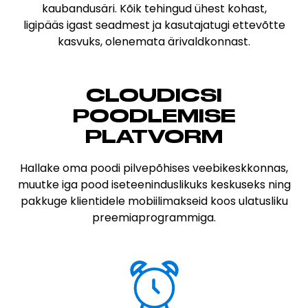
kaubandusäri. Kõik tehingud ühest kohast,
ligipääs igast seadmest ja kasutajatugi ettevõtte
kasvuks, olenemata ärivaldkonnast.
CLOUDICSI
POODLEMISE
PLATVORM
Hallake oma poodi pilvepõhises veebikeskkonnas,
muutke iga pood iseteeninduslikuks keskuseks ning
pakkuge klientidele mobiilimakseid koos ulatusliku
preemiaprogrammiga.