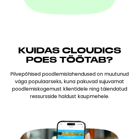
KUIDAS CLOUDICS
POES
TÖÖTAB?
Pilvepõhised poodlemislahendused on muutunud
väga populaarseks, kuna pakuvad sujuvamat
poodlemiskogemust klientidele ning täiendatud
ressursside haldust kaupmehele.