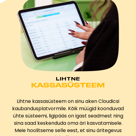
LIHTNE
KASSASÜSTEEM
Lihtne kassasüsteem on sinu aken Cloudicsi
kaubandusplatvormile. Kõik müügid koonduvad
ühte süsteemi, ligipääs on igast seadmest ning
sina saad keskenduda oma äri kasvatamisele.
Meie hoolitseme selle eest, et sinu äritegevus