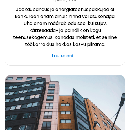
aprill 15, 2026
Jaekaubandus ja energiateenuspakkujad ei
konkureeri enam ainult hinna või asukohaga.
Üha enam määrab edu see, kui sujuv,
kättesaadav ja paindlik on kogu
teenusekogemus. Kanadas mõisteti, et senine
töökorraldus hakkas kasvu piirama.
Loe edasi →