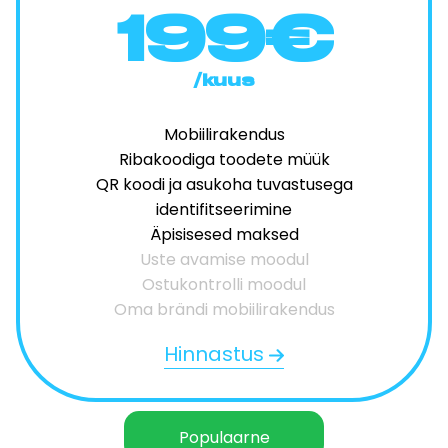
199€
/kuus
Mobiilirakendus
Ribakoodiga toodete müük
QR koodi ja asukoha tuvastusega
identifitseerimine
Äpisisesed maksed
Uste avamise moodul
Ostukontrolli moodul
Oma brändi mobiilirakendus
Hinnastus
Populaarne