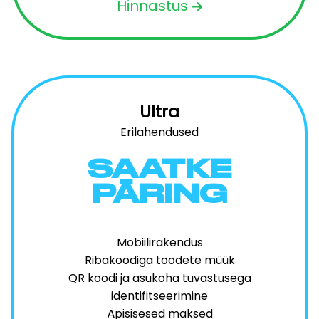
Hinnastus
Ultra
Erilahendused
SAATKE
PÄRING
Mobiilirakendus
Ribakoodiga toodete müük
QR koodi ja asukoha tuvastusega
identifitseerimine
Äpisisesed maksed