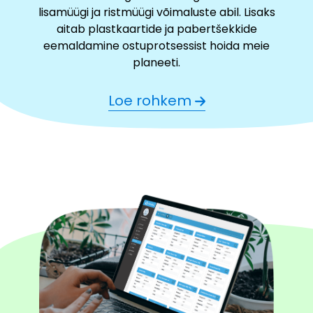
lisamüügi ja ristmüügi võimaluste abil. Lisaks
aitab plastkaartide ja pabertšekkide
eemaldamine ostuprotsessist hoida meie
planeeti.
Loe rohkem