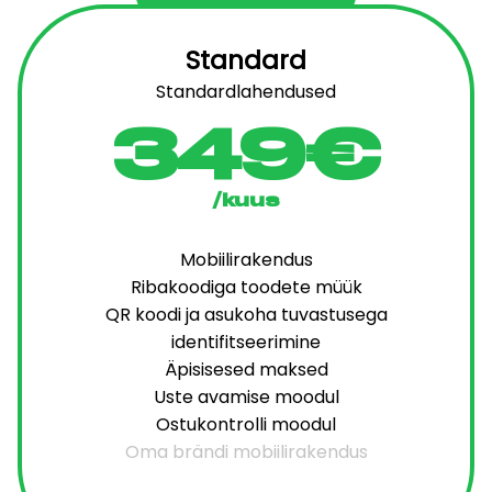
Standard
Standardlahendused
349€
/kuus
Mobiilirakendus
Ribakoodiga toodete müük
QR koodi ja asukoha tuvastusega
identifitseerimine
Äpisisesed maksed
Uste avamise moodul
Ostukontrolli moodul
Oma brändi mobiilirakendus