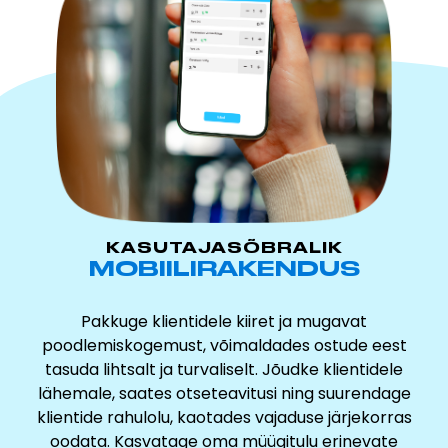
KASUTAJASÕBRALIK
MOBIILIRAKENDUS
Pakkuge klientidele kiiret ja mugavat
poodlemiskogemust, võimaldades ostude eest
tasuda lihtsalt ja turvaliselt. Jõudke klientidele
lähemale, saates otseteavitusi ning suurendage
klientide rahulolu, kaotades vajaduse järjekorras
oodata. Kasvatage oma müügitulu erinevate