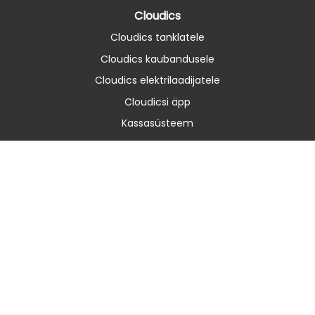
Cloudics
Cloudics tanklatele
Cloudics kaubandusele
Cloudics elektrilaadijatele
Cloudicsi äpp
Kassasüsteem
Ettevõttest
Meist
Kontakt
Astro Baltics
Uudised
Üldine info
Privaatsuspoliitika