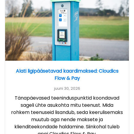
Alati ligipääsetavad kaardimaksed: Cloudics
Flow & Pay
juuni 30, 2026
Tänapäevased teeninduspunktid koondavad
sageli ühte asukohta mitu teenust. Mida
rohkem teenuseid lisandub, seda keerulisemaks
muutub aga nende maksete ja
klienditeekondade haldamine. Siinkohal tuleb
appi Cloudics Flow & Pay.