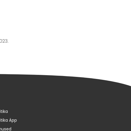
023.
itika
itika Äpp
imused