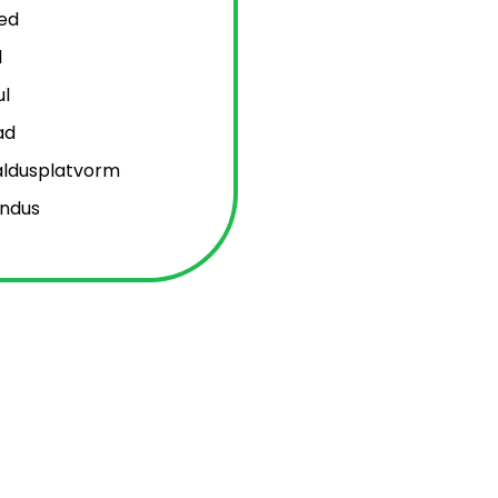
sed
l
l
ad
aldusplatvorm
endus