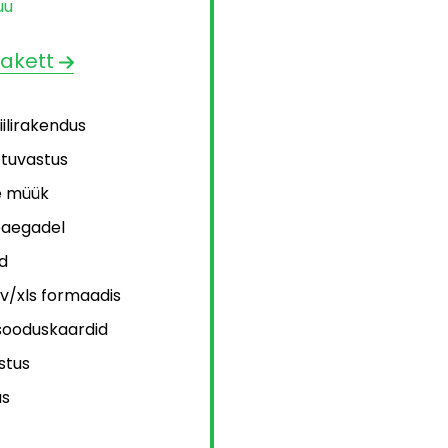
uu
pakett
ilirakendus
tuvastus
e müük
ööaegadel
d
/xls formaadis
sooduskaardid
stus
us