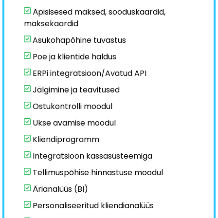
Äpisisesed maksed, sooduskaardid,
maksekaardid
Asukohapõhine tuvastus
Poe ja klientide haldus
ERPi integratsioon/Avatud API
Jälgimine ja teavitused
Ostukontrolli moodul
Ukse avamise moodul
Kliendiprogramm
Integratsioon kassasüsteemiga
Tellimuspõhise hinnastuse moodul
Ärianalüüs (BI)
Personaliseeritud kliendianalüüs