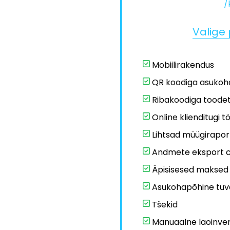
/
Valige
Mobiilirakendus
QR koodiga asukoha
Ribakoodiga toode
Online klienditugi 
Lihtsad müügirapor
Andmete eksport c
Äpisisesed maksed
Asukohapõhine tuv
Tšekid
Manuaalne laoinve