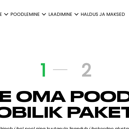
E
POODLEMINE
LAADIMINE
HALDUS JA MAKSED
1
2
GE OMA POOD
OBILIK PAKE
hineb ühel poel ning kuutasule lisandub ühekordne alusta