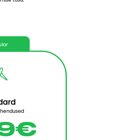
lar
dard
ahendused
9€