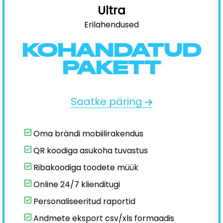
Ultra
Erilahendused
KOHANDATUD
PAKETT
Saatke päring
Oma brändi mobiilirakendus
QR koodiga asukoha tuvastus
Ribakoodiga toodete müük
Online 24/7 klienditugi
Personaliseeritud raportid
Andmete eksport csv/xls formaadis