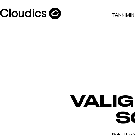
TANKIMIN
VALI
S
Pakett põ