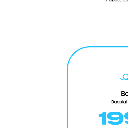
Ba
Baasla
1