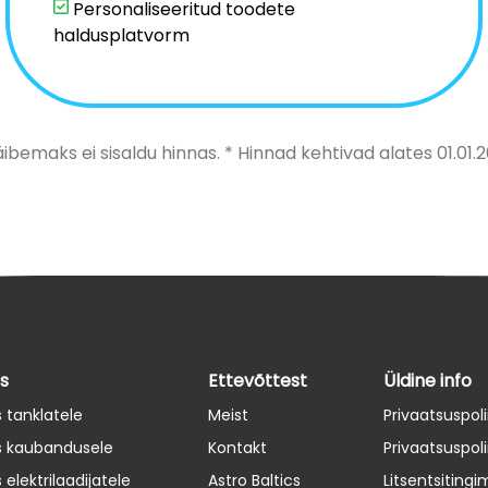
Personaliseeritud toodete
haldusplatvorm
äibemaks ei sisaldu hinnas. * Hinnad kehtivad alates 01.01.2
s
Ettevõttest
Üldine info
 tanklatele
Meist
Privaatsuspoli
s kaubandusele
Kontakt
Privaatsuspoli
 elektrilaadijatele
Astro Baltics
Litsentsiting