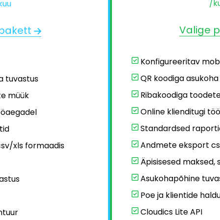
/k
kuu
Valige 
 pakett
Konfigureeritav mobi
QR koodiga asukoha 
 tuvastus
Ribakoodiga toodet
te müük
Online klienditugi t
tööaegadel
Standardsed raporti
tid
Andmete eksport csv
sv/xls formaadis
Äpisisesed maksed, 
Asukohapõhine tuva
astus
Poe ja klientide hald
Cloudics Lite API
ntuur