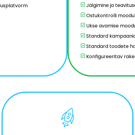
Jälgimine ja teavitu
dusplatvorm
Ostukontrolli moodu
Ukse avamise moodu
Standard kampaani
Standard toodete h
Konfigureeritav rak