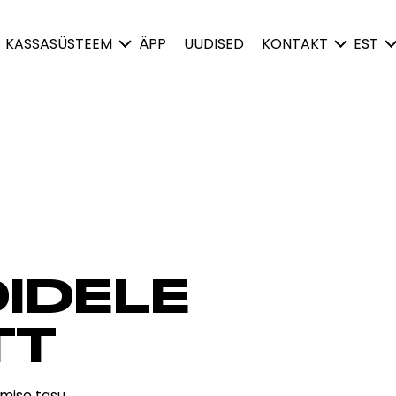
KASSASÜSTEEM
ÄPP
UUDISED
KONTAKT
EST
IDELE
TT
mise tasu.