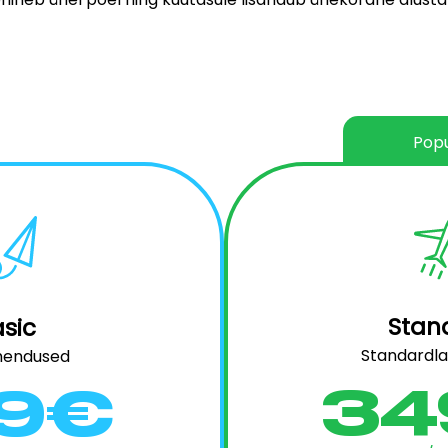
Popu
Stan
sic
Standardl
hendused
34
99€