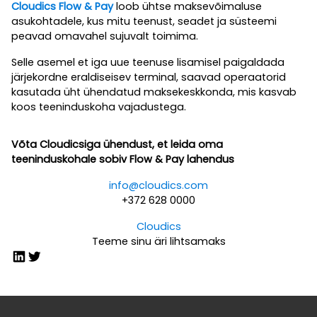
Cloudics Flow & Pay
loob ühtse maksevõimaluse
asukohtadele, kus mitu teenust, seadet ja süsteemi
peavad omavahel sujuvalt toimima.
Selle asemel et iga uue teenuse lisamisel paigaldada
järjekordne eraldiseisev terminal, saavad operaatorid
kasutada üht ühendatud maksekeskkonda, mis kasvab
koos teeninduskoha vajadustega.
Võta Cloudicsiga ühendust, et leida oma
teeninduskohale sobiv Flow & Pay lahendus
info@cloudics.com
+372 628 0000
Cloudics
Teeme sinu äri lihtsamaks
LinkedIn
Twitter