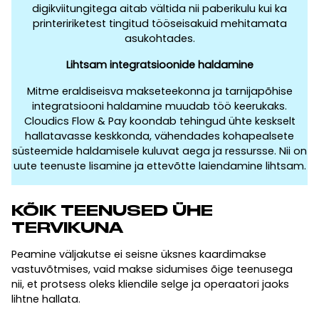
digikviitungitega aitab vältida nii paberikulu kui ka
printeririketest tingitud tööseisakuid mehitamata
asukohtades.
Lihtsam integratsioonide haldamine
Mitme eraldiseisva makseteekonna ja tarnijapõhise
integratsiooni haldamine muudab töö keerukaks.
Cloudics Flow & Pay koondab tehingud ühte keskselt
hallatavasse keskkonda, vähendades kohapealsete
süsteemide haldamisele kuluvat aega ja ressursse. Nii on
uute teenuste lisamine ja ettevõtte laiendamine lihtsam.
KÕIK TEENUSED ÜHE
TERVIKUNA
Peamine väljakutse ei seisne üksnes kaardimakse
vastuvõtmises, vaid makse sidumises õige teenusega
nii, et protsess oleks kliendile selge ja operaatori jaoks
lihtne hallata.