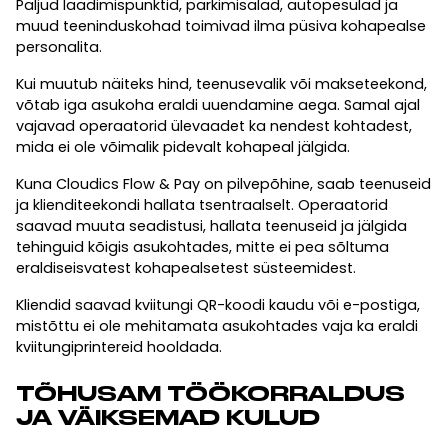
Paljud laadimispunktid, parkimisalad, autopesulad ja
muud teeninduskohad toimivad ilma püsiva kohapealse
personalita.
Kui muutub näiteks hind, teenusevalik või makseteekond,
võtab iga asukoha eraldi uuendamine aega. Samal ajal
vajavad operaatorid ülevaadet ka nendest kohtadest,
mida ei ole võimalik pidevalt kohapeal jälgida.
Kuna Cloudics Flow & Pay on pilvepõhine, saab teenuseid
ja klienditeekondi hallata tsentraalselt. Operaatorid
saavad muuta seadistusi, hallata teenuseid ja jälgida
tehinguid kõigis asukohtades, mitte ei pea sõltuma
eraldiseisvatest kohapealsetest süsteemidest.
Kliendid saavad kviitungi QR-koodi kaudu või e-postiga,
mistõttu ei ole mehitamata asukohtades vaja ka eraldi
kviitungiprintereid hooldada.
TÕHUSAM TÖÖKORRALDUS
JA VÄIKSEMAD KULUD