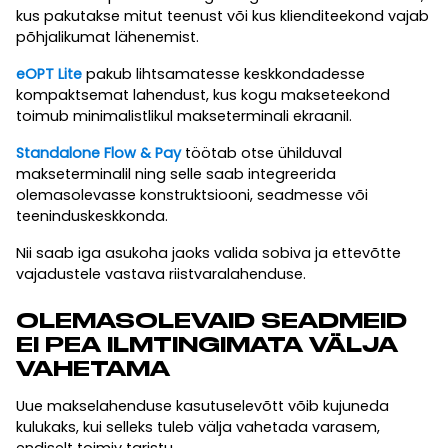
kus pakutakse mitut teenust või kus klienditeekond vajab
põhjalikumat lähenemist.
eOPT Lite
pakub lihtsamatesse keskkondadesse
kompaktsemat lahendust, kus kogu makseteekond
toimub minimalistlikul makseterminali ekraanil.
Standalone Flow & Pay
töötab otse ühilduval
makseterminalil ning selle saab integreerida
olemasolevasse konstruktsiooni, seadmesse või
teeninduskeskkonda.
Nii saab iga asukoha jaoks valida sobiva ja ettevõtte
vajadustele vastava riistvaralahenduse.
OLEMASOLEVAID SEADMEID
EI PEA ILMTINGIMATA VÄLJA
VAHETAMA
Uue makselahenduse kasutuselevõtt võib kujuneda
kulukaks, kui selleks tuleb välja vahetada varasem,
endiselt toimiv taristu.