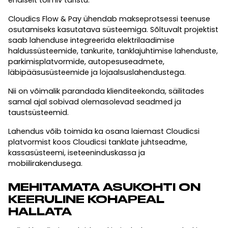
Cloudics Flow & Pay ühendab makseprotsessi teenuse
osutamiseks kasutatava süsteemiga. Sõltuvalt projektist
saab lahenduse integreerida elektrilaadimise
haldussüsteemide, tankurite, tanklajuhtimise lahenduste,
parkimisplatvormide, autopesuseadmete,
läbipääsusüsteemide ja lojaalsuslahendustega.
Nii on võimalik parandada klienditeekonda, säilitades
samal ajal sobivad olemasolevad seadmed ja
taustsüsteemid.
Lahendus võib toimida ka osana laiemast Cloudicsi
platvormist koos Cloudicsi tanklate juhtseadme,
kassasüsteemi, iseteeninduskassa ja
mobiilirakendusega.
MEHITAMATA ASUKOHTI ON
KEERULINE KOHAPEAL
HALLATA