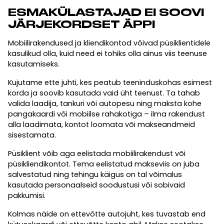
ESMAKÜLASTAJAD EI SOOVI
JÄRJEKORDSET ÄPPI
Mobiilirakendused ja kliendikontod võivad püsiklientidele
kasulikud olla, kuid need ei tohiks olla ainus viis teenuse
kasutamiseks.
Kujutame ette juhti, kes peatub teeninduskohas esimest
korda ja soovib kasutada vaid üht teenust. Ta tahab
valida laadija, tankuri või autopesu ning maksta kohe
pangakaardi või mobiilse rahakotiga – ilma rakendust
alla laadimata, kontot loomata või makseandmeid
sisestamata.
Püsiklient võib aga eelistada mobiilirakendust või
püsikliendikontot. Tema eelistatud makseviis on juba
salvestatud ning tehingu käigus on tal võimalus
kasutada personaalseid soodustusi või sobivaid
pakkumisi.
Kolmas näide on ettevõtte autojuht, kes tuvastab end