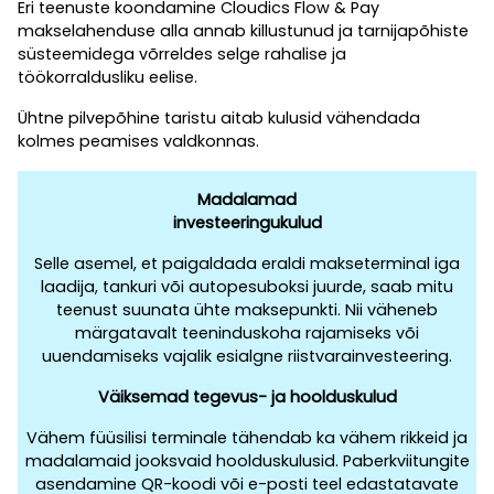
Eri teenuste koondamine Cloudics Flow & Pay
makselahenduse alla annab killustunud ja tarnijapõhiste
süsteemidega võrreldes selge rahalise ja
töökorraldusliku eelise.
Ühtne pilvepõhine taristu aitab kulusid vähendada
kolmes peamises valdkonnas.
Madalamad
investeeringukulud
Selle asemel, et paigaldada eraldi makseterminal iga
laadija, tankuri või autopesuboksi juurde, saab mitu
teenust suunata ühte maksepunkti. Nii väheneb
märgatavalt teeninduskoha rajamiseks või
uuendamiseks vajalik esialgne riistvarainvesteering.
Väiksemad tegevus- ja hoolduskulud
Vähem füüsilisi terminale tähendab ka vähem rikkeid ja
madalamaid jooksvaid hoolduskulusid. Paberkviitungite
asendamine QR-koodi või e-posti teel edastatavate