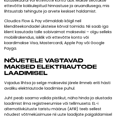
kütusekaardi või ettevõtte konto abil. Makse seotakse
ettevõtte kokkulepitud hinnastuse ja aruandlusega, mis
lihtsustab tehingute ja arvete keskset haldamist.
Cloudics Flow & Pay võimaldab kõigil neil
klienditeekondadel üksteise kõrval toimida. Nii saab iga
klient kasutada talle sobivaimat makseviisi – olgu selleks
mobiilirakendus, isiklik või ettevõtte konto või
kaardimakse Visa, Mastercardi, Apple Pay või Google
Payga.
NÕUETELE VASTAVAD
MAKSED ELEKTRIAUTODE
LAADIMISEL
Vajadus lihtsa ja selge makseviisi järele ilmneb eriti hästi
avaliku elektriautode laadimise puhul.
Juht peab saama valida pistikut, näha hinda ja alustada
laadimist ilma registreerumise või tellimuseta. EL-i
alternatiivkütuste taristu määrus (AFIR) teeb sellest
nõudest võtmeküsimuse nii uute laadijate paigaldamisel