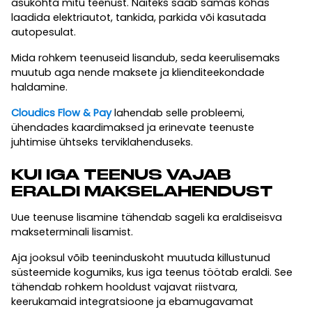
asukohta mitu teenust. Näiteks saab samas kohas
laadida elektriautot, tankida, parkida või kasutada
autopesulat.
Mida rohkem teenuseid lisandub, seda keerulisemaks
muutub aga nende maksete ja klienditeekondade
haldamine.
Cloudics Flow & Pay
lahendab selle probleemi,
ühendades kaardimaksed ja erinevate teenuste
juhtimise ühtseks terviklahenduseks.
KUI IGA TEENUS VAJAB
ERALDI MAKSELAHENDUST
Uue teenuse lisamine tähendab sageli ka eraldiseisva
makseterminali lisamist.
Aja jooksul võib teeninduskoht muutuda killustunud
süsteemide kogumiks, kus iga teenus töötab eraldi. See
tähendab rohkem hooldust vajavat riistvara,
keerukamaid integratsioone ja ebamugavamat